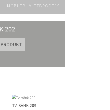
MÖBLERI MITTBRODT´S
K 202
TV-BÄNK 209