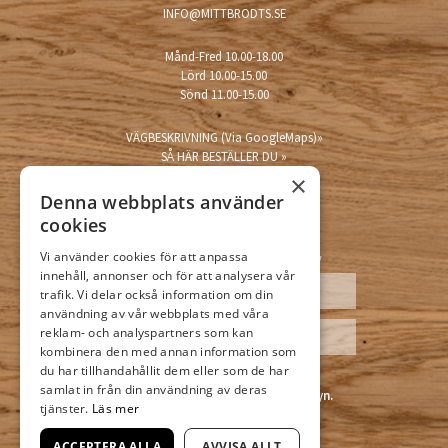
INFO@MITTBRODTS.SE
Månd-Fred 10.00-18.00
Lörd 10.00-15.00
Sönd 11.00-15.00
VÄGBESKRIVNING (Via GoogleMaps)»
SÅ HÄR BESTÄLLER DU »
×
Denna webbplats använder
cookies
Vi använder cookies för att anpassa
PRENUMERERA PÅ VÅRT NYHETSBREV
innehåll, annonser och för att analysera vår
trafik. Vi delar också information om din
användning av vår webbplats med våra
reklam- och analyspartners som kan
kombinera den med annan information som
du har tillhandahållit dem eller som de har
Jag godkänner att ni hanterar mina
samlat in från din användning av deras
personuppgifter enligt integritetspolicyn.
tjänster.
Läs mer
Integritetspolicy
ACCEPTERA ALLA
AVVISA ALLT